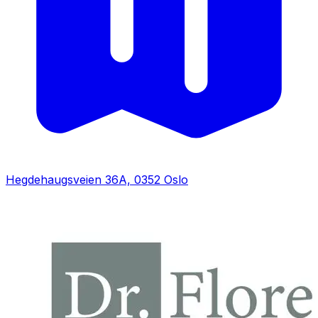
Hegdehaugsveien 36A, 0352 Oslo