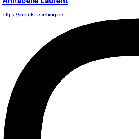
Annabelle Laurent
https://impulscoaching.no