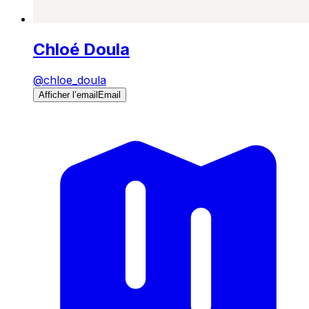
Chloé Doula
@
chloe_doula
Afficher l’email
Email